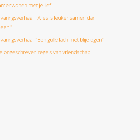
amenwonen met je lief
rvaringsverhaal: "Alles is leuker samen dan
leen."
rvaringsverhaal: “Een gulle lach met blije ogen”
e ongeschreven regels van vriendschap