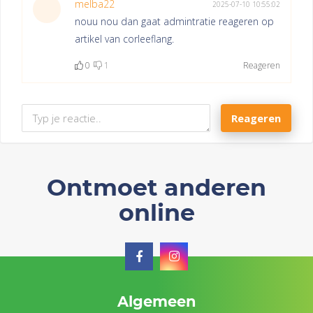
melba22
2025-07-10 10:55:02
nouu nou dan gaat admintratie reageren op
artikel van corleeflang.
0
1
Reageren
Reageren
Ontmoet anderen
online
Algemeen