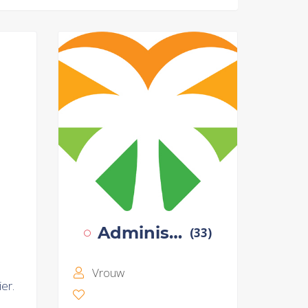
Administratie Durfjijmetmij
(33)
Vrouw
er.