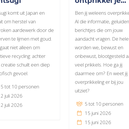
ntsugi
ontprikkel je
mee
sugi komt uit Japan en
Ben jij weleens overprikk
it om herstel van
Al die informatie, geluide
roken aardewerk door de
berichtjes die om jouw
rven te lijmen met goud.
aandacht vragen. De hele
gaat niet alleen om
worden we, bewust en
tieve recycling: achter
onbewust, blootgesteld 
 creatie schuilt een diep
veel prikkels. Hoe ga jij
sofisch gevoel.
daarmee om? En weet jij
overprikkeling er bij jou
5 tot 10 personen
uitziet?
2 juli 2026
5 tot 10 personen
2 juli 2026
15 juni 2026
15 juni 2026