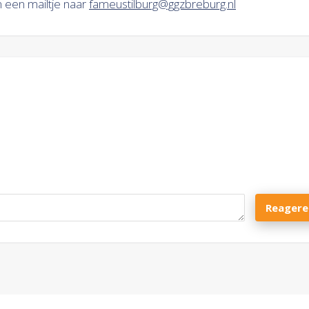
 een mailtje naar
fameustilburg@ggzbreburg.nl
)
Reagere