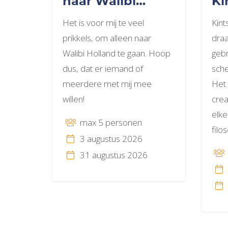
naar Walibi
Ki
Holland?
Het is voor mij te veel
Kint
prikkels, om alleen naar
draa
Walibi Holland te gaan. Hoop
geb
dus, dat er iemand of
sche
meerdere met mij mee
Het 
willen!
crea
elke
max 5 personen
filo
3 augustus 2026
31 augustus 2026