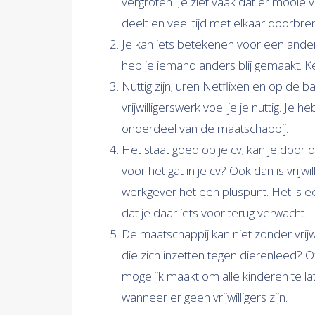
vergroten. Je ziet vaak dat er mooie
deelt en veel tijd met elkaar doorbren
Je kan iets betekenen voor een ander
heb je iemand anders blij gemaakt. 
Nuttig zijn; uren Netflixen en op de 
vrijwilligerswerk voel je je nuttig. Je h
onderdeel van de maatschappij.
Het staat goed op je cv; kan je door
voor het gat in je cv? Ook dan is vrij
werkgever het een pluspunt. Het is ee
dat je daar iets voor terug verwacht.
De maatschappij kan niet zonder vrijwi
die zich inzetten tegen dierenleed? Of
mogelijk maakt om alle kinderen te la
wanneer er geen vrijwilligers zijn.