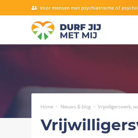
Voor mensen met psychiatrische of psycho
Home
Nieuws & blog
Vrijwilligerswerk, 
Vrijwillige