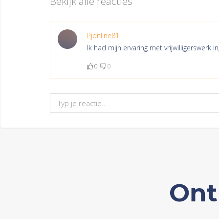
Bekijk alle reacties
Pjonline81
Ik had mijn ervaring met vrijwilligerswerk in
0
0
Ont