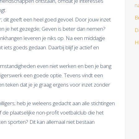
 vriendschappen ontstaan, omdat je interesses
n
gt.
B
; dit geeft een heel goed gevoel. Door jouw inzet
Ken je het gezegde; Geven is beter dan nemen?
D
bankhangen leveren je niks op. Na een middagje
H
ebt iets goeds gedaan. Daarbij blijf je actief en
 omstandigheden even niet werken en ben je bang
willigerswerk een goede optie. Tevens vindt een
n teken dat je je graag ergens voor inzet zonder
lligers; heb je weleens gedacht aan alle stichtingen
 de plaatselijke non-profit voetbalclub die het
ten sporten? Dit kan allemaal niet bestaan