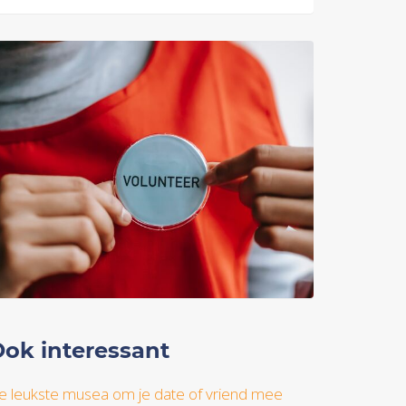
ok interessant
e leukste musea om je date of vriend mee