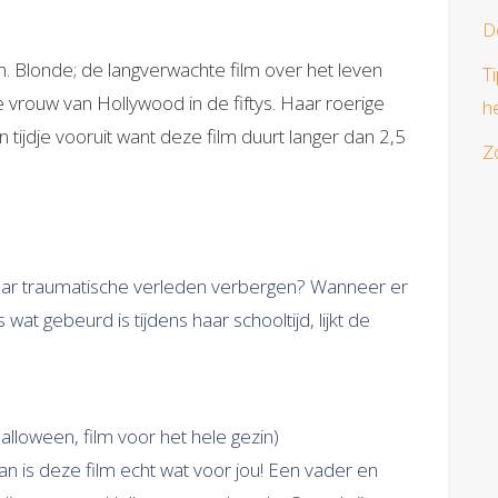
D
. Blonde; de langverwachte film over het leven
T
 vrouw van Hollywood in de fiftys. Haar roerige
h
en tijdje vooruit want deze film duurt langer dan 2,5
Z
 haar traumatische verleden verbergen? Wanneer er
t gebeurd is tijdens haar schooltijd, lijkt de
alloween, film voor het hele gezin)
n is deze film echt wat voor jou! Een vader en