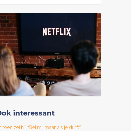
ok interessant
 toen zei hij: “Bel mij maar als je durft”