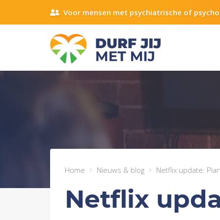
Voor mensen met psychiatrische of psycho
Home
Nieuws & blog
Netflix update: Pla
Netflix upd