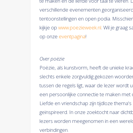
te maken en de liefde voor taal te vieren.
verschillende evenementen georganiseerd
tentoonstellingen en open podia. Misschien
kijkje op
www.poezieweek.nl
. Wil je graa
op onze
eventpagina
!
Over poëzie
Poëzie, als kunstvorm, heeft de unieke k
slechts enkele zorgvuldig gekozen woorden.
tussen de regels ligt, waar de lezer word
een persoonlijke connectie te maken met d
Liefde en vriendschap zijn tijdloze thema
geïnspireerd. In onze zoektocht naar dic
lezers worden meegenomen in een wereld 
verbindingen.