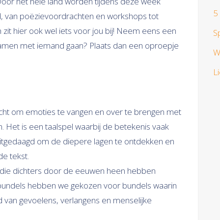
 Door het hele land worden tijdens deze week
5
, van poëzievoordrachten en workshops tot
 zit hier ook wel iets voor jou bij! Neem eens een
S
g samen met iemand gaan? Plaats dan een oproepje
W
L
racht om emoties te vangen en over te brengen met
 Het is een taalspel waarbij de betekenis vaak
t uitgedaagd om de diepere lagen te ontdekken en
e tekst.
's die dichters door de eeuwen heen hebben
htbundels hebben we gekozen voor bundels waarin
van gevoelens, verlangens en menselijke