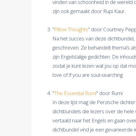
vinden van schoonheid in de wereld om
zijn ook gemaakt door Rupi Kaur.
“
Pillow Thoughts
" door Courtney Pepp
Na het succes van deze dichtbundel,
geschreven. Ze behandelt thema’s als
zijn Engelstalige gedichten. De inhou
zodat je kunt lezen wat jou op dat mom
love of if you are soul-searching.
"
The Essential Rumi
" door Rumi
In deze lijst mag de Perzische dichter
dichtbundels die lezers over de hele 
vertaald naar het Engels en gaan over l
dichtbundel vind je een gevarieerde 