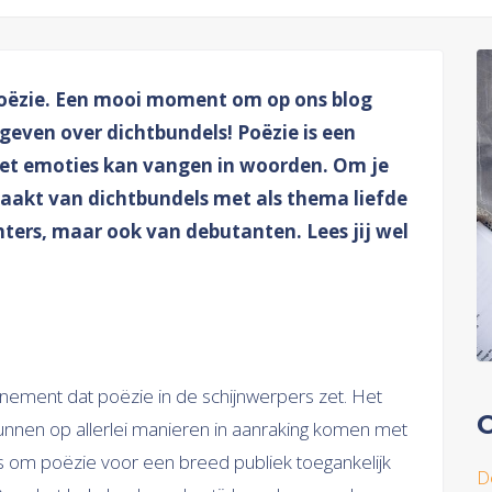
Poëzie. Een mooi moment om op ons blog
te geven over dichtbundels! Poëzie is een
het emoties kan vangen in woorden. Om je
emaakt van dichtbundels met als thema liefde
ters, maar ook van debutanten. Lees jij wel
enement dat poëzie in de schijnwerpers zet. Het
O
unnen op allerlei manieren in aanraking komen met
s om poëzie voor een breed publiek toegankelijk
D